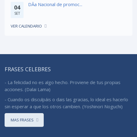
DÃ­a Nacional de promoc...
04
SET
VER CALENDARIO
FRASES CELEBRES
- La felicidad no es algo hecho. Proviene de tus propias
acciones. (Dalai Lama)
- Cuando os disculpáis o dais las gracias, lo ideal es hacerlo
sin esperar a que los otros cambien. (Yoshinori Noguchi)
MAS FRASES