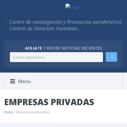
Centro de investigación y Promoción para
America
Central de Derechos Humanos..
AFILIATE
Y RECIBE NOTICIAS RECIENTES
Menu
EMPRESAS PRIVADAS
Inicio
/ Empresas privadas